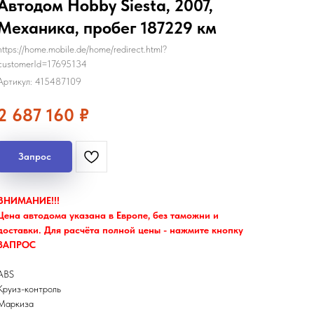
Автодом Hobby Siesta, 2007,
Механика, пробег 187229 км
https://home.mobile.de/home/redirect.html?
customerId=17695134
Артикул:
415487109
2 687 160
₽
Запрос
ВНИМАНИЕ!!!
Цена автодома указана в Европе, без таможни и
доставки. Для расчёта полной цены - нажмите кнопку
ЗАПРОС
ABS
Круиз-контроль
Маркиза