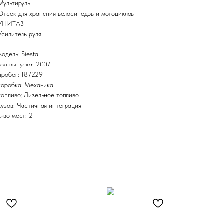
Мультируль
Отсек для хранения велосипедов и мотоциклов
УНИТАЗ
Усилитель руля
модель: Siesta
год выпуска: 2007
пробег: 187229
коробка: Механика
топливо: Дизельное топливо
кузов: Частичная интеграция
к-во мест: 2