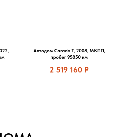
022,
Автодом Carado T, 2008, МКПП,
км
пробег 95850 км
2 519 160
₽