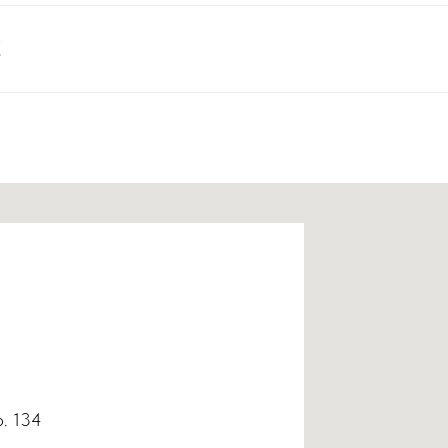
С
р. 134