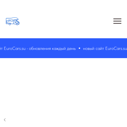
EuroCars.su • обновления каждый день
новый сайт EuroCars.su •