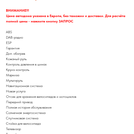
ВНИМАНИЕ!!!
Цена автодома указана в Европе, без таможни и доставки. Для расчёта
полной цены - нажмите кнопку ЗАПРОС
ABS
DAB-радио
ESP
Гарантия
Доп. обогрев
Кожаный руль
Контроль давления в шинах
Круиз-контроль
Маркиза
Мультируль
Навигационная система
Новая услуга
Отсек для хранения велосипедов и мотоциклов
Передний привод
Полная история обслуживания
Солнечная энергосистема
Спутниковая система
Стойка для велосипеда
Телевизор