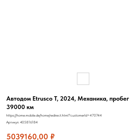
Автодом Etrusco T, 2024, Механика, пробег
39000 км
https://home.mobile.de/home/redirect.html?customerId=470744
Артикул:
405816184
5039160,00
₽