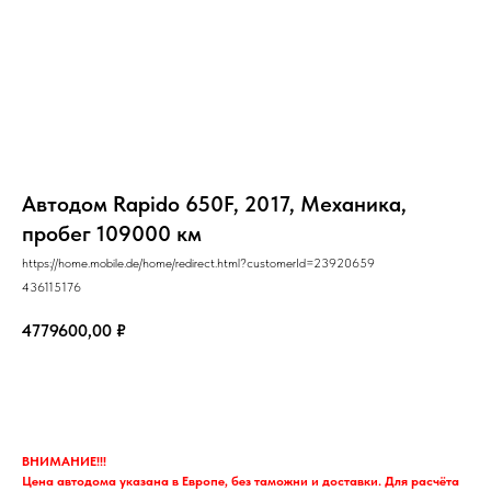
Автодом Rapido 650F, 2017, Механика,
пробег 109000 км
https://home.mobile.de/home/redirect.html?customerId=23920659
436115176
4779600,00
₽
Запрос
ВНИМАНИЕ!!!
Цена автодома указана в Европе, без таможни и доставки. Для расчёта