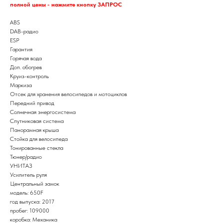
полной цены - нажмите кнопку ЗАПРОС
ABS
DAB-радио
ESP
Гарантия
Горячая вода
Доп. обогрев
Круиз-контроль
Маркиза
Отсек для хранения велосипедов и мотоциклов
Передний привод
Солнечная энергосистема
Спутниковая система
Панорамная крыша
Стойка для велосипеда
Тонированные стекла
Тюнер/радио
УНИТАЗ
Усилитель руля
Центральный замок
модель: 650F
год выпуска: 2017
пробег: 109000
коробка: Механика