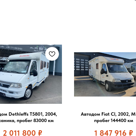
ом Dethleffs T5801, 2004,
Автодом Fiat Cl, 2002, 
аника, пробег 83000 км
пробег 144400 км
2 011 800
₽
1 847 916
₽