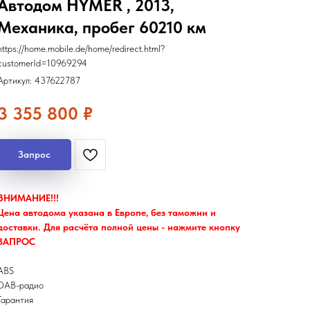
Автодом HYMER , 2013,
Механика, пробег 60210 км
https://home.mobile.de/home/redirect.html?
customerId=10969294
Артикул:
437622787
3 355 800
₽
Запрос
ВНИМАНИЕ!!!
Цена автодома указана в Европе, без таможни и
доставки. Для расчёта полной цены - нажмите кнопку
ЗАПРОС
ABS
DAB-радио
Гарантия