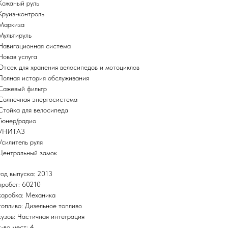
Кожаный руль
Круиз-контроль
Маркиза
Мультируль
Навигационная система
Новая услуга
Отсек для хранения велосипедов и мотоциклов
Полная история обслуживания
Сажевый фильтр
Солнечная энергосистема
Стойка для велосипеда
Тюнер/радио
УНИТАЗ
Усилитель руля
Центральный замок
год выпуска: 2013
пробег: 60210
коробка: Механика
топливо: Дизельное топливо
кузов: Частичная интеграция
к-во мест: 4