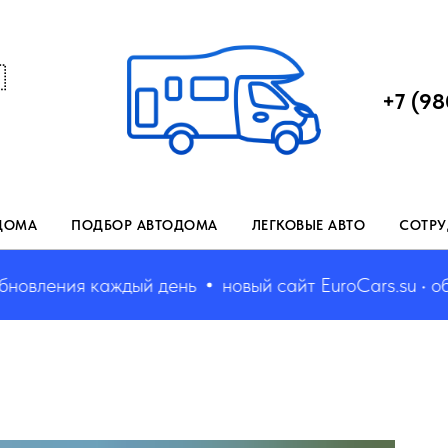

+7 (98
ДОМА
ПОДБОР АВТОДОМА
ЛЕГКОВЫЕ АВТО
СОТРУ
вления каждый день
новый сайт EuroCars.su • обнов