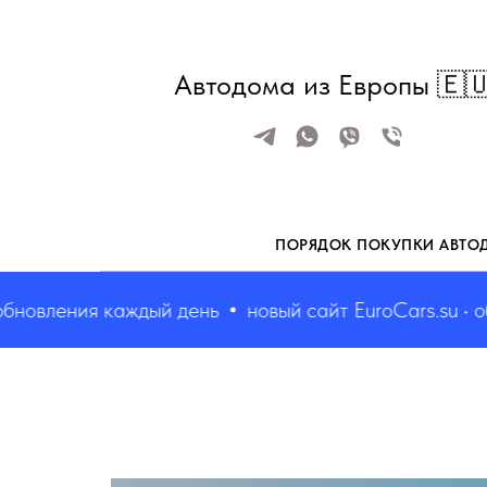
Автодома из Европы 🇪
ПОРЯДОК ПОКУПКИ АВТО
вления каждый день
новый сайт EuroCars.su • обно