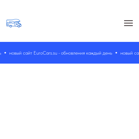
новый сайт EuroCars.su • обновления каждый день
новый сайт