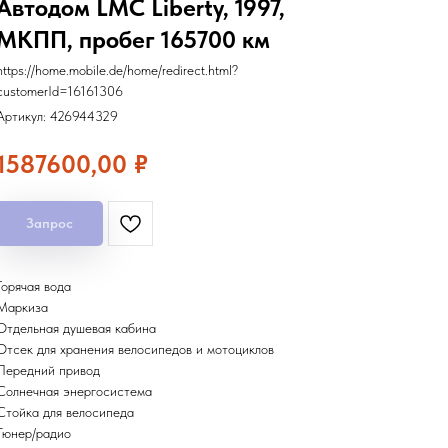
Автодом LMC Liberty, 1997,
МКПП, пробег 165700 км
https://home.mobile.de/home/redirect.html?
customerId=16161306
Артикул:
426944329
1587600,00
₽
Запрос
Горячая вода
Маркиза
Отдельная душевая кабина
Отсек для хранения велосипедов и мотоциклов
Передний привод
Солнечная энергосистема
Стойка для велосипеда
Тюнер/радио