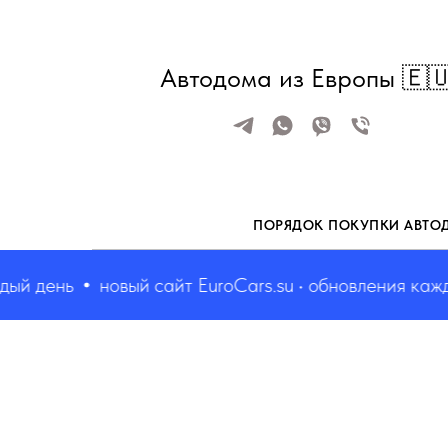
Автодома из Европы 🇪
ПОРЯДОК ПОКУПКИ АВТО
день
новый сайт EuroCars.su • обновления каждый 