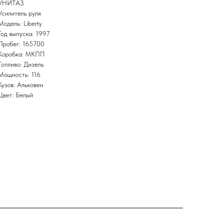
УНИТАЗ
Усилитель руля
Модель: Liberty
Год выпуска: 1997
Пробег: 165700
Коробка: МКПП
Топливо: Дизель
Мощность: 116
Кузов: Альковен
Цвет: Белый