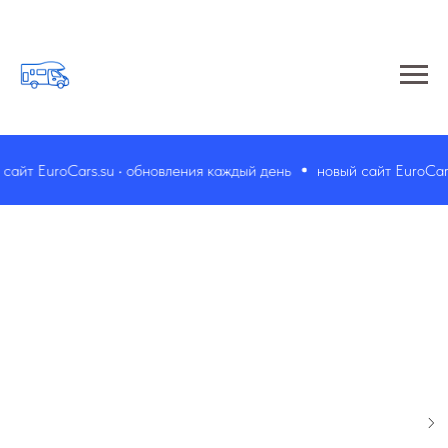
айт EuroCars.su • обновления каждый день
новый сайт EuroCars.