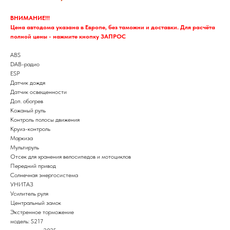
ВНИМАНИЕ!!!
Цена автодома указана в Европе, без таможни и доставки. Для расчёта
полной цены - нажмите кнопку ЗАПРОС
ABS
DAB-радио
ESP
Датчик дождя
Датчик освещенности
Доп. обогрев
Кожаный руль
Контроль полосы движения
Круиз-контроль
Маркиза
Мультируль
Отсек для хранения велосипедов и мотоциклов
Передний привод
Солнечная энергосистема
УНИТАЗ
Усилитель руля
Центральный замок
Экстренное торможение
модель: S217