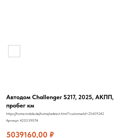
Автодом Challenger S217, 2025, АКПП,
пробег км
https://home.mobile.de/home/redirect.html?customerId=25459242
Артикул:
420539074
5039160,00
₽