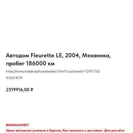
Автодом Fleurette LE, 2004, Механика,
пробег 186000 км
https://home.mobile.de/home/redirect.html?customerId=12901762
436614179
2519916,00
₽
Запрос
ВНИМАНИЕ!!!
Цена автодома указана в Европе, без таможни и доставки. Для расчёта