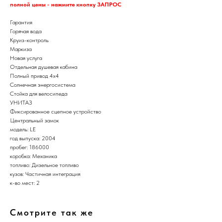
полной цены - нажмите кнопку ЗАПРОС
Гарантия
Горячая вода
Круиз-контроль
Маркиза
Новая услуга
Отдельная душевая кабина
Полный привод 4х4
Солнечная энергосистема
Стойка для велосипеда
УНИТАЗ
Фиксированное сцепное устройство
Центральный замок
модель: LE
год выпуска: 2004
пробег: 186000
коробка: Механика
топливо: Дизельное топливо
кузов: Частичная интеграция
к-во мест: 2
Смотрите так же