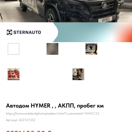
Автодом HYMER , , АКПП, пробег км
https://home.mobile.de/home/redirect.html?customerId=14961233
Артикул:
422147252