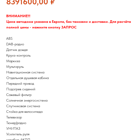
8391600,00
₽
ВНИМАНИЕ!!!
Цена автодома указана в Европе, без таможни и доставки. Для расчёта
полной цены - нажмите кнопку ЗАПРОС
ABS
DAB-радио
Датчик дождя
Круиз-контроль
Маркиза
Мультируль
Навигационная система
Отдельная душевая кабина
Передний привод
Подогрев сидений
Сажевый фильтр
Солнечная энергосистема
Спутниковая система
Стойка для велосипеда
Телевизор
Тюнер/радио
УНИТАЗ
Усилитель руля
коробка: АКПП