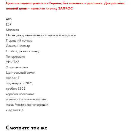
Цена автодома указана в Европе, без таможни и доставки. Для расчёта
полной цены - нажмите кнопку ЗАПРОС
ABS
ESP
Маркиза
Отсек для хранения велосипедов и мотоциклов
Передний привод
Сажевый фильтр
Стойка для велосипеда
Тюнер/радио
УНИТАЗ
Усилитель руля
Центральный замок
модель: T
год выпуска: 2025
пробег: 8308
коробка: Механика
топливо: Дизельное топливо
кузов: Частичная интеграция
к-во мест: 4
Смотрите так же