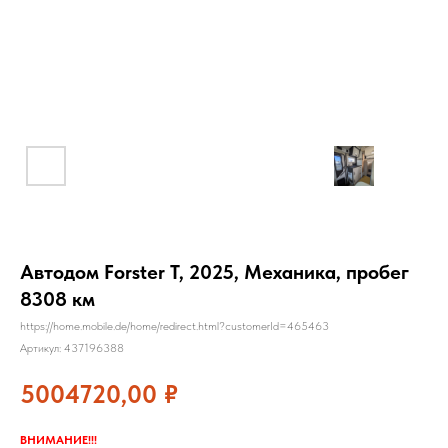
Автодом Forster T, 2025, Механика, пробег
8308 км
https://home.mobile.de/home/redirect.html?customerId=465463
Артикул:
437196388
5004720,00
₽
ВНИМАНИЕ!!!