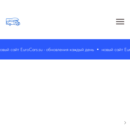
ый сайт EuroCars.su • обновления каждый день
новый сайт EuroC