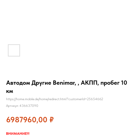
Автодом Другие Benimar, , АКПП, пробег 10
км
https://home.mobile.de/home/redirect.html?customerId=25654662
Артикул:
436637090
6987960,00
₽
ВНИМАНИЕ!!!