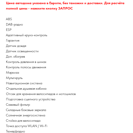
Цена автодома указана в Европе, без таможни и доставки. Для расчёта
полной цены - нажмите кнопку ЗАПРОС
ABS
DAB-радио
ESP
Адаптивный круиз-контроль
Гарантия
Датчик дождя
Датчик освещенности
Доп. обогрев
Контроль давления в шинах
Контроль полосы движения
Маркиза
Мультируль
Навигационная система
Отдельная душевая кабина
Отсек для хранения велосипедов и мотоциклов
Подготовка сцепного устройства
Сажевый фильтр
Складные боковые зеркала
Солнечная энергосистема
Стойка для велосипеда
Точка доступа WLAN / Wi-Fi
Тюнер/радио