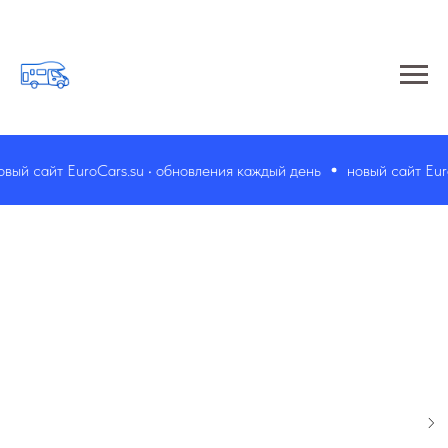
 сайт EuroCars.su • обновления каждый день
новый сайт EuroCar