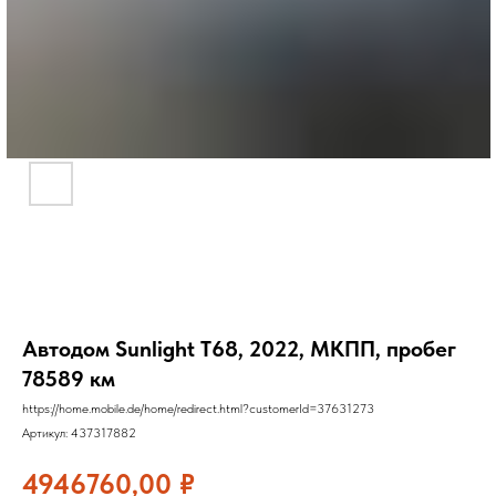
Автодом Sunlight T68, 2022, МКПП, пробег
78589 км
https://home.mobile.de/home/redirect.html?customerId=37631273
Артикул:
437317882
4946760,00
₽