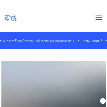
й сайт EuroCars.su • обновления каждый день
новый сайт EuroCa