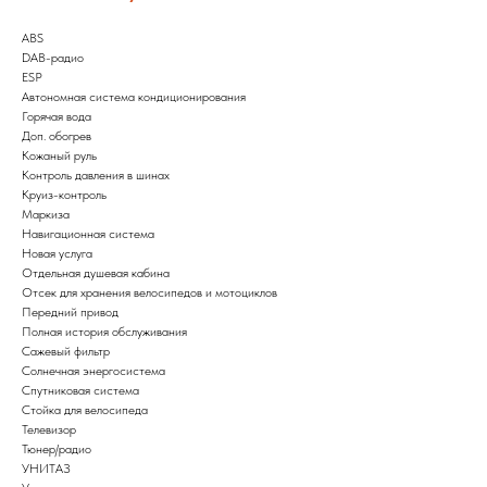
ABS
DAB-радио
ESP
Автономная система кондиционирования
Горячая вода
Доп. обогрев
Кожаный руль
Контроль давления в шинах
Круиз-контроль
Маркиза
Навигационная система
Новая услуга
Отдельная душевая кабина
Отсек для хранения велосипедов и мотоциклов
Передний привод
Полная история обслуживания
Сажевый фильтр
Солнечная энергосистема
Спутниковая система
Стойка для велосипеда
Телевизор
Тюнер/радио
УНИТАЗ