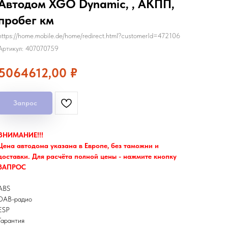
Автодом XGO Dynamic, , АКПП,
пробег км
https://home.mobile.de/home/redirect.html?customerId=472106
Артикул:
407070759
5064612,00
₽
Запрос
ВНИМАНИЕ!!!
Цена автодома указана в Европе, без таможни и
доставки. Для расчёта полной цены - нажмите кнопку
ЗАПРОС
ABS
DAB-радио
ESP
Гарантия