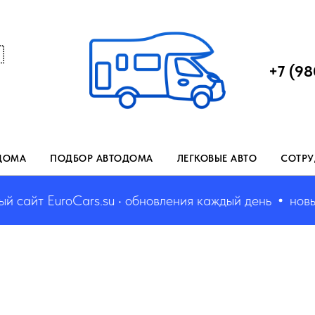

+7 (98
ДОМА
ПОДБОР АВТОДОМА
ЛЕГКОВЫЕ АВТО
СОТРУ
т EuroCars.su • обновления каждый день
новый сай