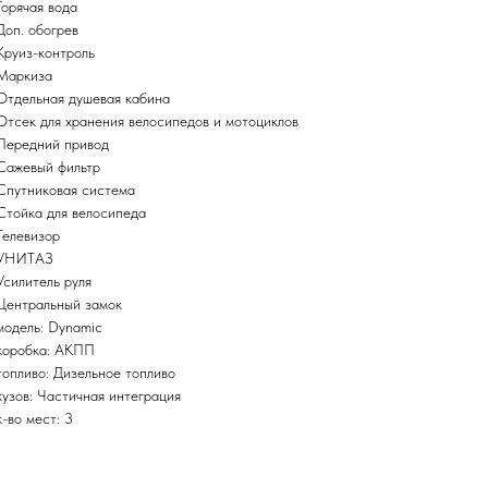
Горячая вода
Доп. обогрев
Круиз-контроль
Маркиза
Отдельная душевая кабина
Отсек для хранения велосипедов и мотоциклов
Передний привод
Сажевый фильтр
Спутниковая система
Стойка для велосипеда
Телевизор
УНИТАЗ
Усилитель руля
Центральный замок
модель: Dynamic
коробка: АКПП
топливо: Дизельное топливо
кузов: Частичная интеграция
к-во мест: 3