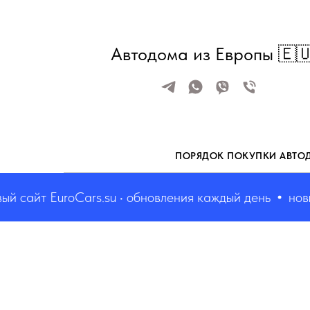
Автодома из Европы 🇪
ПОРЯДОК ПОКУПКИ АВТО
йт EuroCars.su • обновления каждый день
новый сай