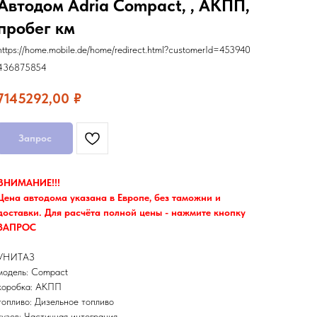
Автодом Adria Compact, , АКПП,
пробег км
https://home.mobile.de/home/redirect.html?customerId=453940
436875854
7145292,00
₽
Запрос
ВНИМАНИЕ!!!
Цена автодома указана в Европе, без таможни и
доставки. Для расчёта полной цены - нажмите кнопку
ЗАПРОС
УНИТАЗ
модель: Compact
коробка: АКПП
топливо: Дизельное топливо
кузов: Частичная интеграция