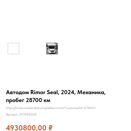
Автодом Rimor Seal, 2024, Механика,
пробег 28700 км
https://home.mobile.de/home/redirect.html?customerId=478493
Артикул:
397480668
4930800,00
₽