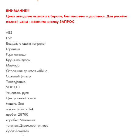
ВНИМАНИЕ!!!
Цена автодома указана в Европе, без таможни и доставки. Для расчёта
полной цены - нажмите кнопку ЗАПРОС
ABS
ESP
Возможна сдача напрокат
Гарантия
Горячая вода
Круиз-контроль
Маркиза
Отдельная душевая кабина
Сажевый фильтр
Тюнер/радио
УНИТАЗ
Усилитель руля
Центральный замок
модель: Seal
год выпуска: 2024
пробег: 28700
коробка: Механика
топливо: Дизельное топливо
кузов: Альковен