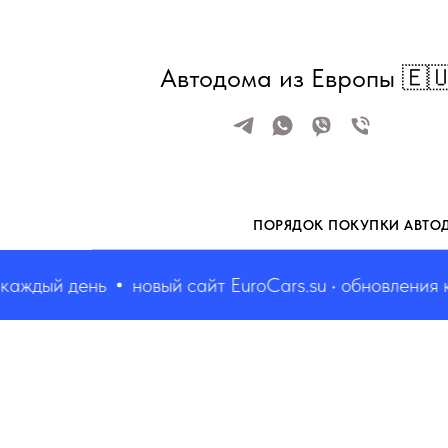
Автодома из Европы 🇪
ПОРЯДОК ПОКУПКИ АВТО
ждый день
новый сайт EuroCars.su • обновления каж