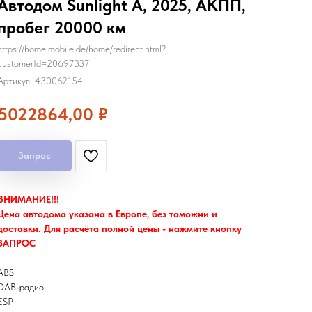
Автодом Sunlight A, 2025, АКПП,
пробег 20000 км
https://home.mobile.de/home/redirect.html?
customerId=20697337
Артикул:
430062154
5022864,00
₽
Запрос
ВНИМАНИЕ!!!
Цена автодома указана в Европе, без таможни и
доставки. Для расчёта полной цены - нажмите кнопку
ЗАПРОС
ABS
DAB-радио
ESP