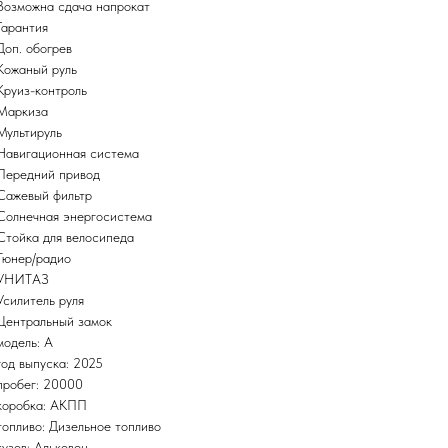
Возможна сдача напрокат
Гарантия
Доп. обогрев
Кожаный руль
Круиз-контроль
Маркиза
Мультируль
Навигационная система
Передний привод
Сажевый фильтр
Солнечная энергосистема
Стойка для велосипеда
Тюнер/радио
УНИТАЗ
Усилитель руля
Центральный замок
модель: A
год выпуска: 2025
пробег: 20000
коробка: АКПП
топливо: Дизельное топливо
кузов: Альковен