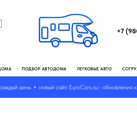

+7 (98
ДОМА
ПОДБОР АВТОДОМА
ЛЕГКОВЫЕ АВТО
СОТРУ
дый день
новый сайт EuroCars.su • обновления каж