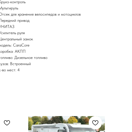
Круиз-контроль
Мультируль
Отсек для хранения велосипедов и мотоциклов
Передний привод
УНИТАЗ
Усилитель руля
Центральный замок
модель: CaraCore
коробка: АКПП
топливо: Дизельное топливо
кузов: Встроенный
к-во мест: 4