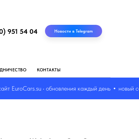
0) 951 54 04
Новости в Telegram
ДНИЧЕСТВО
КОНТАКТЫ
 EuroCars.su • обновления каждый день
новый сайт 