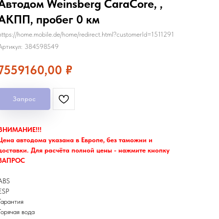
Автодом Weinsberg CaraCore, ,
АКПП, пробег 0 км
https://home.mobile.de/home/redirect.html?customerId=1511291
Артикул:
384598549
7559160,00
₽
Запрос
ВНИМАНИЕ!!!
Цена автодома указана в Европе, без таможни и
доставки. Для расчёта полной цены - нажмите кнопку
ЗАПРОС
ABS
ESP
Гарантия
Горячая вода