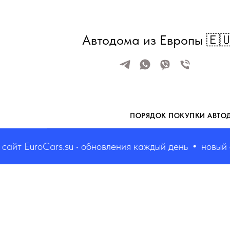
Автодома из Европы 🇪
ПОРЯДОК ПОКУПКИ АВТО
т EuroCars.su • обновления каждый день
новый сайт