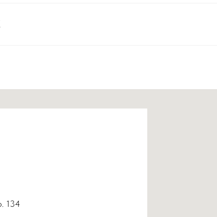
С
р. 134