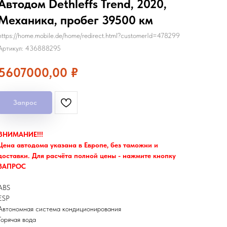
Автодом Dethleffs Trend, 2020,
Механика, пробег 39500 км
https://home.mobile.de/home/redirect.html?customerId=478299
Артикул:
436888295
5607000,00
₽
Запрос
ВНИМАНИЕ!!!
Цена автодома указана в Европе, без таможни и
доставки. Для расчёта полной цены - нажмите кнопку
ЗАПРОС
ABS
ESP
Автономная система кондиционирования
Горячая вода