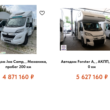
ом Joa Camp, , Механика,
Автодом Forster A, , АКПП,
пробег 200 км
0 км
4 871 160
₽
5 627 160
₽