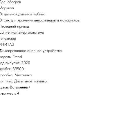
Доп. обогрев
Маркиза
Отдельная душевая кабина
Отсек для хранения велосипедов и мотоциклов
Передний привод
Солнечная энергосистема
Телевизор
УНИТАЗ
Фиксированное сцепное устройство
модель: Trend
год выпуска: 2020
пробег: 39500
коробка: Механика
топливо: Дизельное топливо
кузов: Встроенный
к-во мест: 4