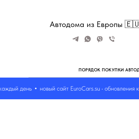
Автодома из Европы 🇪
ПОРЯДОК ПОКУПКИ АВТО
дый день
новый сайт EuroCars.su • обновления кажд