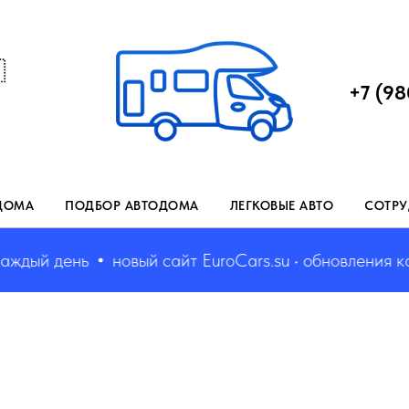

+7 (98
ДОМА
ПОДБОР АВТОДОМА
ЛЕГКОВЫЕ АВТО
СОТРУ
ый день
новый сайт EuroCars.su • обновления кажд