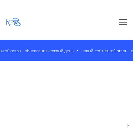
oCars.su • обновления каждый день
новый сайт EuroCars.su • о