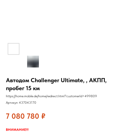
Автодом Challenger Ultimate, , АКПП,
пробег 15 км
https://home.mobile.de/home/redirect.html?customerId=499809
Артикул:
437043170
7 080 780
₽
ВНИМАНИЕ!!!