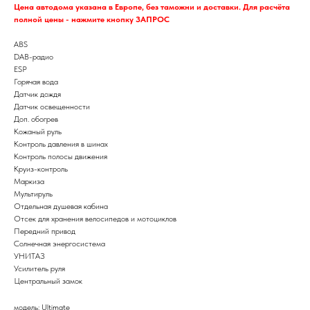
Цена автодома указана в Европе, без таможни и доставки. Для расчёта
полной цены - нажмите кнопку ЗАПРОС
ABS
DAB-радио
ESP
Горячая вода
Датчик дождя
Датчик освещенности
Доп. обогрев
Кожаный руль
Контроль давления в шинах
Контроль полосы движения
Круиз-контроль
Маркиза
Мультируль
Отдельная душевая кабина
Отсек для хранения велосипедов и мотоциклов
Передний привод
Солнечная энергосистема
УНИТАЗ
Усилитель руля
Центральный замок
модель: Ultimate