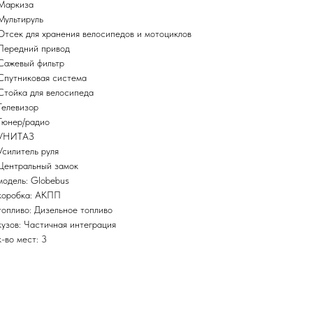
Маркиза
Мультируль
Отсек для хранения велосипедов и мотоциклов
Передний привод
Сажевый фильтр
Спутниковая система
Стойка для велосипеда
Телевизор
Тюнер/радио
УНИТАЗ
Усилитель руля
Центральный замок
модель: Globebus
коробка: АКПП
топливо: Дизельное топливо
кузов: Частичная интеграция
к-во мест: 3