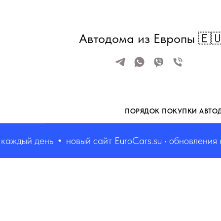
Автодома из Европы 🇪
ПОРЯДОК ПОКУПКИ АВТО
дый день
новый сайт EuroCars.su • обновления каж