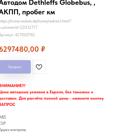
Автодом Dethleffs Globebus, ,
АКПП, пробег км
https://home.mobile.de/home/redirect.html?
customerId=22032717
Артикул:
427000782
6297480,00
₽
Запрос
ВНИМАНИЕ!!!
Цена автодома указана в Европе, без таможни и
доставки. Для расчёта полной цены - нажмите кнопку
ЗАПРОС
ABS
ESP
Круиз-контроль