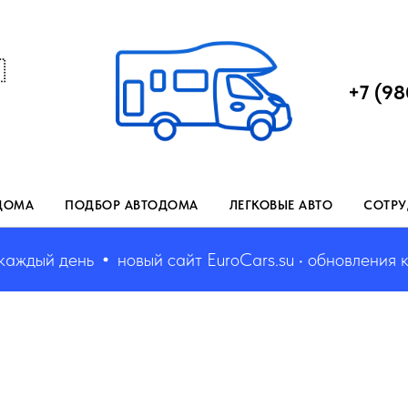

+7 (98
ДОМА
ПОДБОР АВТОДОМА
ЛЕГКОВЫЕ АВТО
СОТРУ
дый день
новый сайт EuroCars.su • обновления кажд