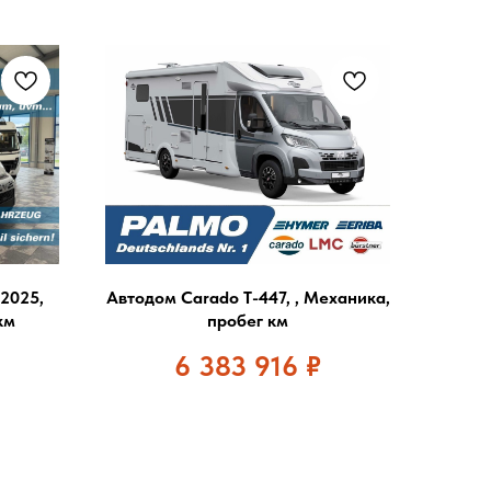
 2025,
Автодом Carado T-447, , Механика,
км
пробег км
6 383 916
₽