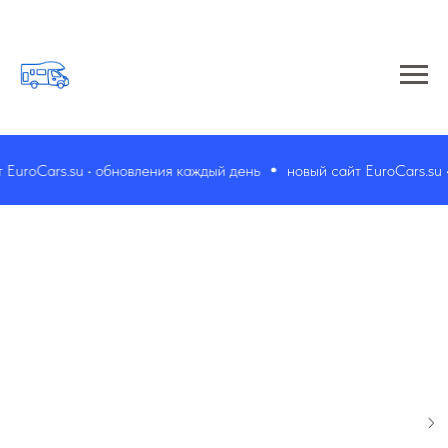
uroCars.su • обновления каждый день
новый сайт EuroCars.su •