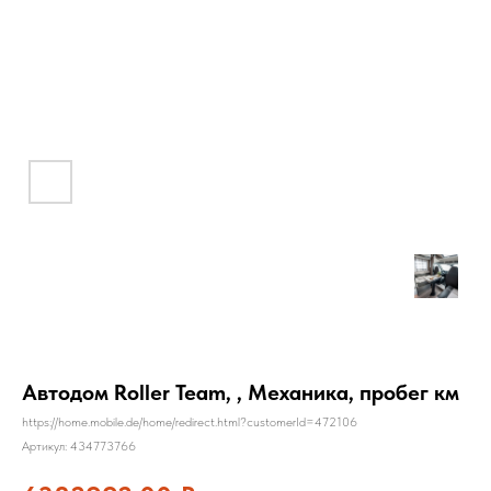
Автодом Roller Team, , Механика, пробег км
https://home.mobile.de/home/redirect.html?customerId=472106
Артикул:
434773766