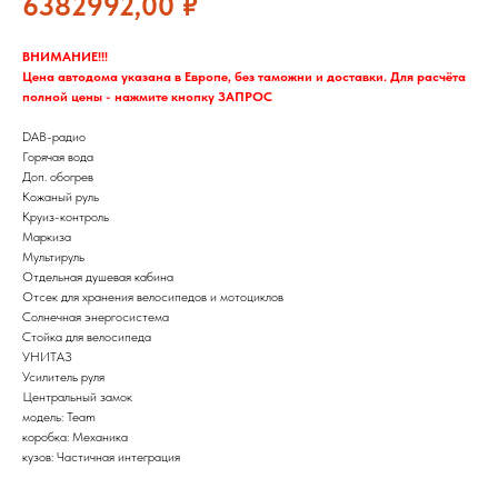
6382992,00
₽
ВНИМАНИЕ!!!
Цена автодома указана в Европе, без таможни и доставки. Для расчёта
полной цены - нажмите кнопку ЗАПРОС
DAB-радио
Горячая вода
Доп. обогрев
Кожаный руль
Круиз-контроль
Маркиза
Мультируль
Отдельная душевая кабина
Отсек для хранения велосипедов и мотоциклов
Солнечная энергосистема
Стойка для велосипеда
УНИТАЗ
Усилитель руля
Центральный замок
модель: Team
коробка: Механика
кузов: Частичная интеграция