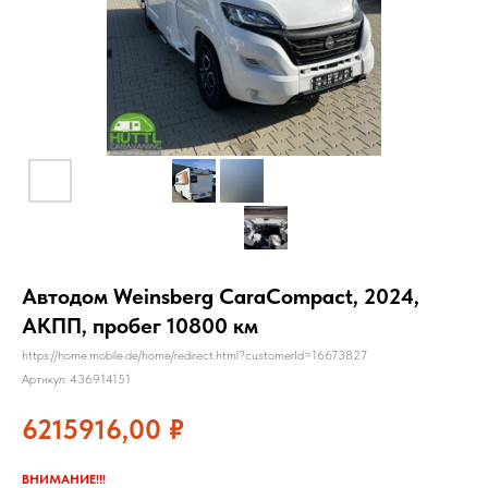
Автодом Weinsberg CaraCompact, 2024,
АКПП, пробег 10800 км
https://home.mobile.de/home/redirect.html?customerId=16673827
Артикул:
436914151
6215916,00
₽
ВНИМАНИЕ!!!