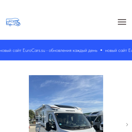
й сайт EuroCars.su • обновления каждый день
новый сайт EuroCa