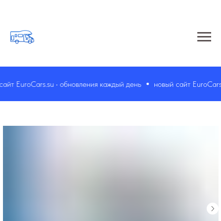
йт EuroCars.su • обновления каждый день
новый сайт EuroCars.s