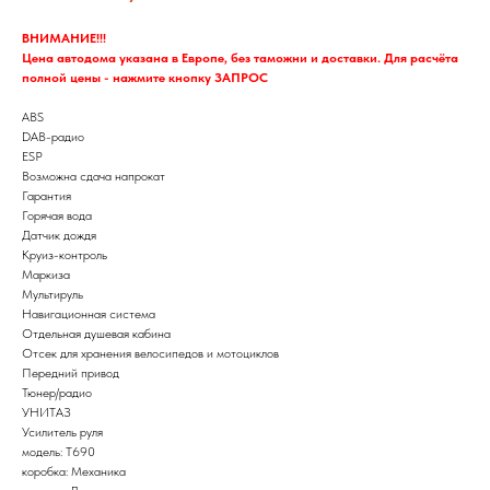
ВНИМАНИЕ!!!
Цена автодома указана в Европе, без таможни и доставки. Для расчёта
полной цены - нажмите кнопку ЗАПРОС
ABS
DAB-радио
ESP
Возможна сдача напрокат
Гарантия
Горячая вода
Датчик дождя
Круиз-контроль
Маркиза
Мультируль
Навигационная система
Отдельная душевая кабина
Отсек для хранения велосипедов и мотоциклов
Передний привод
Тюнер/радио
УНИТАЗ
Усилитель руля
модель: T690
коробка: Механика