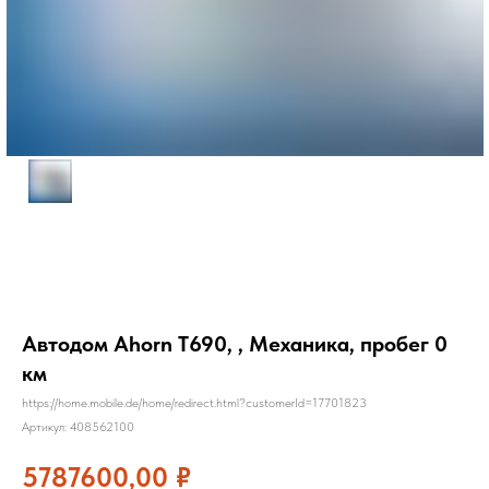
Автодом Ahorn T690, , Механика, пробег 0
км
https://home.mobile.de/home/redirect.html?customerId=17701823
Артикул:
408562100
5787600,00
₽