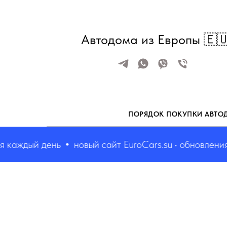
Автодома из Европы 🇪
ПОРЯДОК ПОКУПКИ АВТО
аждый день
новый сайт EuroCars.su • обновления ка