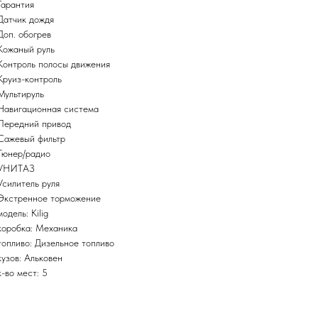
Гарантия
Датчик дождя
Доп. обогрев
Кожаный руль
Контроль полосы движения
Круиз-контроль
Мультируль
Навигационная система
Передний привод
Сажевый фильтр
Тюнер/радио
УНИТАЗ
Усилитель руля
Экстренное торможение
модель: Kilig
коробка: Механика
топливо: Дизельное топливо
кузов: Альковен
к-во мест: 5