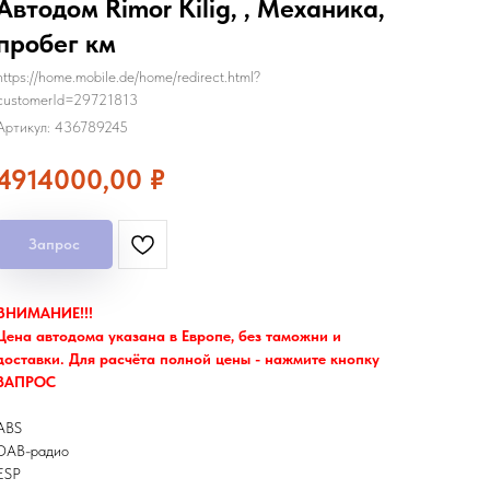
Автодом Rimor Kilig, , Механика,
пробег км
https://home.mobile.de/home/redirect.html?
customerId=29721813
Артикул:
436789245
4914000,00
₽
Запрос
ВНИМАНИЕ!!!
Цена автодома указана в Европе, без таможни и
доставки. Для расчёта полной цены - нажмите кнопку
ЗАПРОС
ABS
DAB-радио
ESP