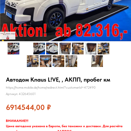
Автодом Knaus L!VE, , АКПП, пробег км
https://home.mobile.de/home/redirect.html?customerId=472490
Артикул:
432645601
6914544,00
₽
ВНИМАНИЕ!!!
Цена автодома указана в Европе, без таможни и доставки. Для расчёта