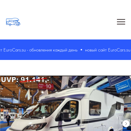
uroCars.su • обновления каждый день
новый сайт EuroCars.su • 