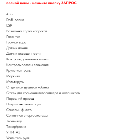
полной цены - нажмите кнопку ЗАПРОС
ABS
DAB-радио
ESP
Возможна сдача напрокат
Гарантия
Горячая вода
Датчик дождя
Датчик освещенности
Контроль давления в шинах
Контроль полосы движения
Круиз-контроль
Маркиза
Мультируль
Отдельная душевая кабина
Отсек для хранения велосипедов и мотоциклов
Передний привод
Подготовка навигации
Сажевый фильтр
Солнечная энергосистема
Телевизор
Тюнер/радио
УНИТАЗ
Усилитель руля