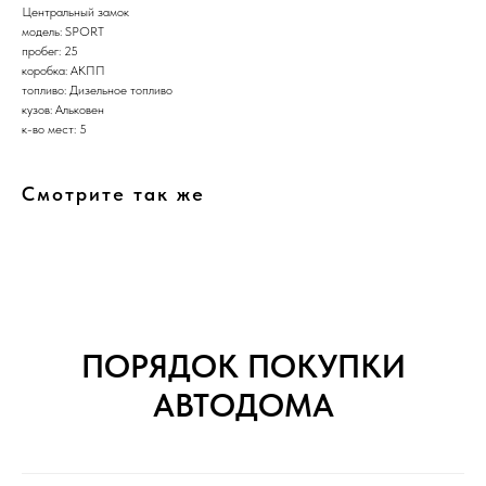
Центральный замок
модель: SPORT
пробег: 25
коробка: АКПП
топливо: Дизельное топливо
кузов: Альковен
к-во мест: 5
Смотрите так же
ПОРЯДОК ПОКУПКИ
АВТОДОМА