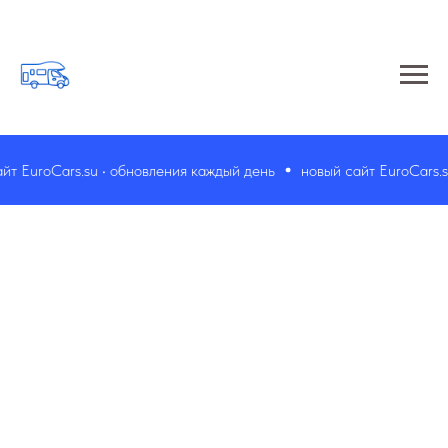
т EuroCars.su • обновления каждый день
новый сайт EuroCars.su