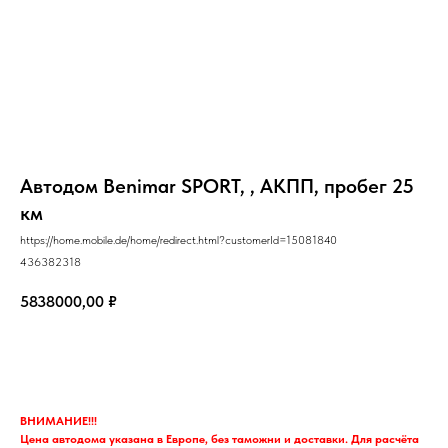
Автодом Benimar SPORT, , АКПП, пробег 25
км
https://home.mobile.de/home/redirect.html?customerId=15081840
436382318
5838000,00
₽
Запрос
ВНИМАНИЕ!!!
Цена автодома указана в Европе, без таможни и доставки. Для расчёта