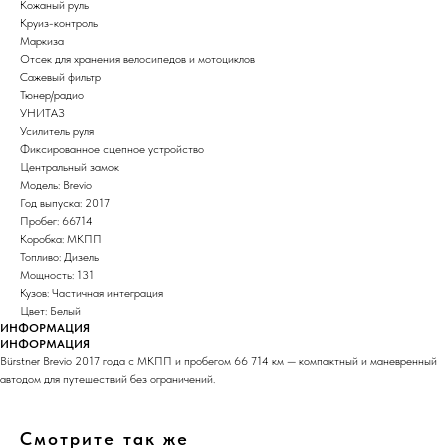
Кожаный руль
Круиз-контроль
Маркиза
Отсек для хранения велосипедов и мотоциклов
Сажевый фильтр
Тюнер/радио
УНИТАЗ
Усилитель руля
Фиксированное сцепное устройство
Центральный замок
Модель: Brevio
Год выпуска: 2017
Пробег: 66714
Коробка: МКПП
Топливо: Дизель
Мощность: 131
Кузов: Частичная интеграция
Цвет: Белый
ИНФОРМАЦИЯ
ИНФОРМАЦИЯ
Bürstner Brevio 2017 года с МКПП и пробегом 66 714 км — компактный и маневренный
автодом для путешествий без ограничений.
Смотрите так же