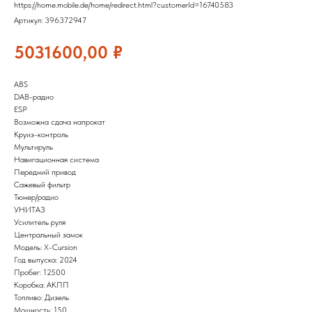
https://home.mobile.de/home/redirect.html?customerId=16740583
Артикул:
396372947
5031600,00
₽
ABS
DAB-радио
ESP
Возможна сдача напрокат
Круиз-контроль
Мультируль
Навигационная система
Передний привод
Сажевый фильтр
Тюнер/радио
УНИТАЗ
Усилитель руля
Центральный замок
Модель: X-Cursion
Год выпуска: 2024
Пробег: 12500
Коробка: АКПП
Топливо: Дизель
Мощность: 150