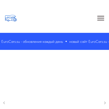
uroCars.su • обновления каждый день
новый сайт EuroCars.su • 