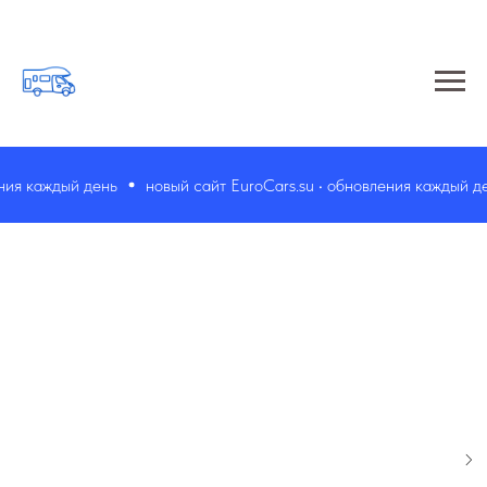
ия каждый день
новый сайт EuroCars.su • обновления каждый ден