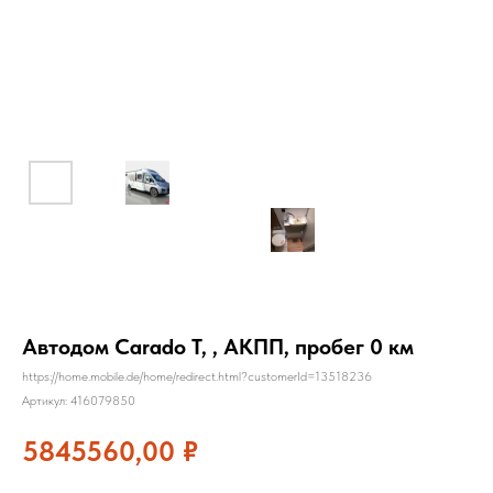
Автодом Carado T, , АКПП, пробег 0 км
https://home.mobile.de/home/redirect.html?customerId=13518236
Артикул:
416079850
5845560,00
₽