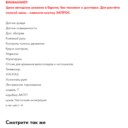
ВНИМАНИЕ!!!
Цена автодома указана в Европе, без таможни и доставки. Для расчёта
полной цены - нажмите кнопку ЗАПРОС
Датчик дождя
Датчик освещенности
Доп. обогрев
Кожаный руль
Контроль полосы движения
Круиз-контроль
Маркиза
Мультируль
Отсек для хранения велосипедов и мотоциклов
Телевизор
УНИТАЗ
Усилитель руля
Экстренное торможение
модель: T
коробка: АКПП
кузов: Частичная интеграция
к-во мест: 4
Смотрите так же