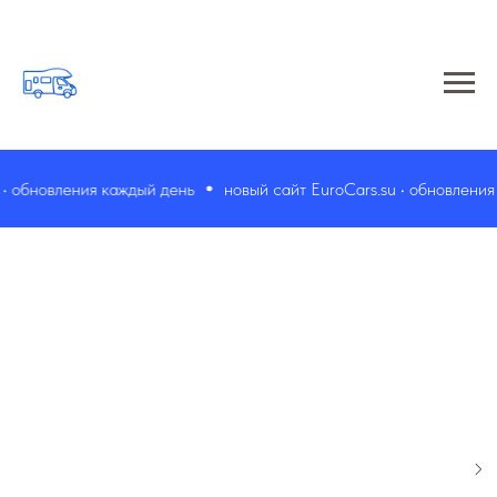
 обновления каждый день
новый сайт EuroCars.su • обновления к