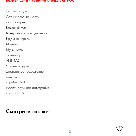
полной цены - нажмите кнопку ЗАПРОС
Датчик дождя
Датчик освещенности
Доп. обогрев
Кожаный руль
Контроль полосы движения
Круиз-контроль
Маркиза
Мультируль
Телевизор
УНИТАЗ
Усилитель руля
Экстренное торможение
модель: V
коробка: АКПП
кузов: Частичная интеграция
к-во мест: 2
Смотрите так же