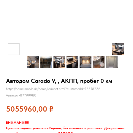
Автодом Carado V, , АКПП, пробег 0 км
https://home.mobile.de/home/redirect.html?customerId=13518236
Артикул:
417799980
5055960,00
₽
ВНИМАНИЕ!!!
Цена автодома указана в Европе, без таможни и доставки. Для расчёта