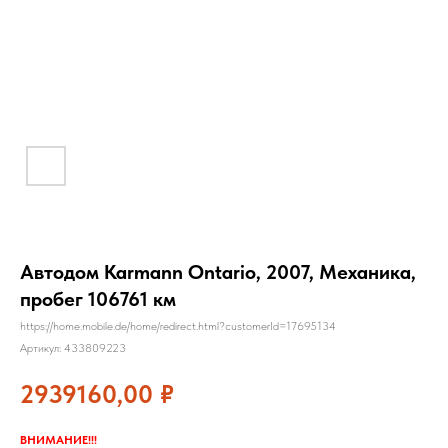
Автодом Karmann Ontario, 2007, Механика,
пробег 106761 км
https://home.mobile.de/home/redirect.html?customerId=17695134
Артикул:
433809223
2939160,00
₽
ВНИМАНИЕ!!!