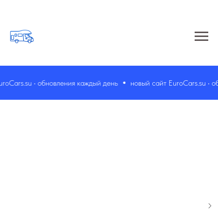
oCars.su • обновления каждый день
новый сайт EuroCars.su • о