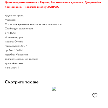
Цена автодома указана в Европе, без таможни и доставки. Для расчёта
полной цены - нажмите кнопку ЗАПРОС
Круиз-контроль
Маркиза
Отсек для хранения велосипедов и мотоциклов
Стойка для велосипеда
УНИТАЗ
Усилитель руля
модель: Ontario
год выпуска: 2007
пробег: 106761
коробка: Механика
топливо: Дизельное топливо
кузов: Альковен
к-во мест: 4
Смотрите так же