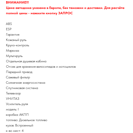
ВНИМАНИЕ!!!
Цена автодома указана в Европе, без таможни и доставки. Для расчёта
полной цены - нажмите кнопку ЗАПРОС
ABS
ESP
Гарантия
Кожаный руль
Круиз-контроль
Маркиза
Мультируль
Отдельная душевая кабина
Отсек для хранения велосипедов и мотоциклов
Передний привод
Сажевый фильтр
Солнечная энергосистема
Спутниковая система
Телевизор
УНИТАЗ
Усилитель руля
модель: I
коробка: АКПП
топливо: Дизельное топливо
кузов: Встроенный
к-во мест: 4