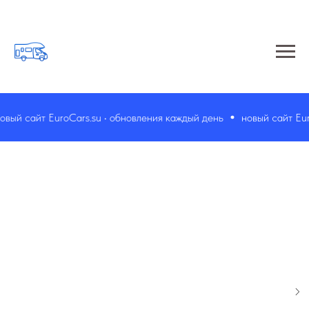
вый сайт EuroCars.su • обновления каждый день
новый сайт Euro