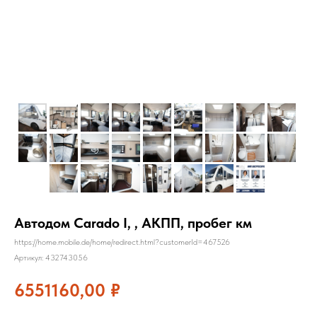
Автодом Carado I, , АКПП, пробег км
https://home.mobile.de/home/redirect.html?customerId=467526
Артикул:
432743056
6551160,00
₽