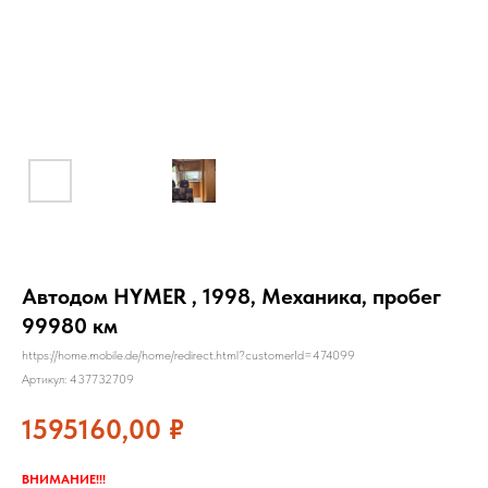
Автодом HYMER , 1998, Механика, пробег
99980 км
https://home.mobile.de/home/redirect.html?customerId=474099
Артикул:
437732709
1595160,00
₽
ВНИМАНИЕ!!!