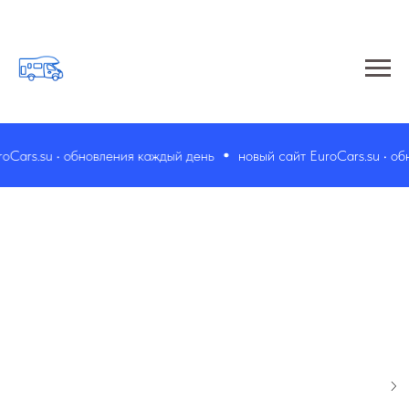
Cars.su • обновления каждый день
новый сайт EuroCars.su • обн