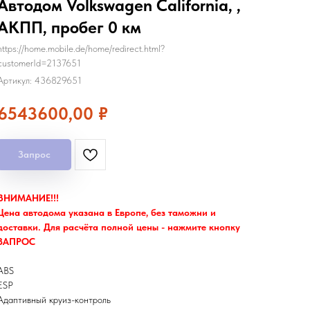
Автодом Volkswagen California, ,
АКПП, пробег 0 км
https://home.mobile.de/home/redirect.html?
customerId=2137651
Артикул:
436829651
6543600,00
₽
Запрос
ВНИМАНИЕ!!!
Цена автодома указана в Европе, без таможни и
доставки. Для расчёта полной цены - нажмите кнопку
ЗАПРОС
ABS
ESP
Адаптивный круиз-контроль