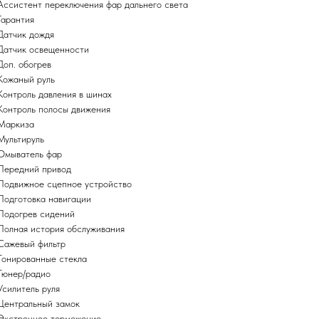
Ассистент переключения фар дальнего света
Гарантия
Датчик дождя
Датчик освещенности
Доп. обогрев
Кожаный руль
Контроль давления в шинах
Контроль полосы движения
Маркиза
Мультируль
Омыватель фар
Передний привод
Подвижное сцепное устройство
Подготовка навигации
Подогрев сидений
Полная история обслуживания
Сажевый фильтр
Тонированные стекла
Тюнер/радио
Усилитель руля
Центральный замок
Экстренное торможение