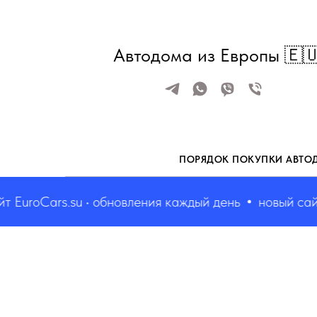
Автодома из Европы 🇪
ПОРЯДОК ПОКУПКИ АВТО
EuroCars.su • обновления каждый день
новый сайт E