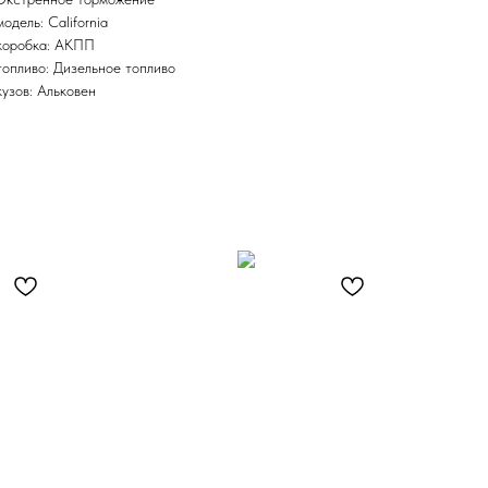
модель: California
коробка: АКПП
топливо: Дизельное топливо
кузов: Альковен