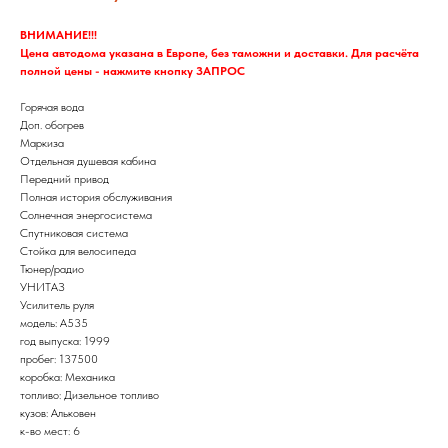
ВНИМАНИЕ!!!
Цена автодома указана в Европе, без таможни и доставки. Для расчёта
полной цены - нажмите кнопку ЗАПРОС
Горячая вода
Доп. обогрев
Маркиза
Отдельная душевая кабина
Передний привод
Полная история обслуживания
Солнечная энергосистема
Спутниковая система
Стойка для велосипеда
Тюнер/радио
УНИТАЗ
Усилитель руля
модель: A535
год выпуска: 1999
пробег: 137500
коробка: Механика
топливо: Дизельное топливо
кузов: Альковен
к-во мест: 6