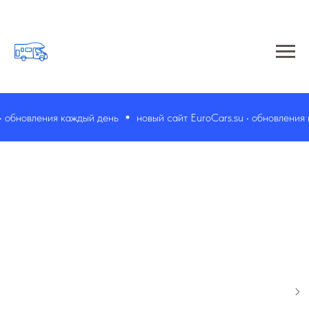
 обновления каждый день
новый сайт EuroCars.su • обновления к