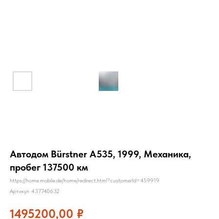
Автодом Bürstner A535, 1999, Механика,
пробег 137500 км
https://home.mobile.de/home/redirect.html?customerId=459919
Артикул:
437740632
1495200,00
₽