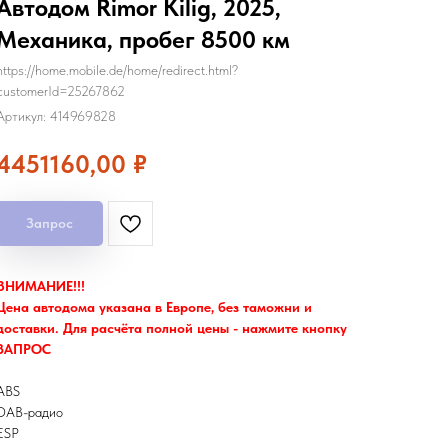
Автодом Rimor Kilig, 2025,
Механика, пробег 8500 км
https://home.mobile.de/home/redirect.html?
customerId=25267862
Артикул:
414969828
4451160,00
₽
Запрос
ВНИМАНИЕ!!!
Цена автодома указана в Европе, без таможни и
доставки. Для расчёта полной цены - нажмите кнопку
ЗАПРОС
ABS
DAB-радио
ESP