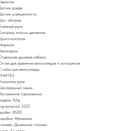
Гарантия
Датчик дождя
Датчик освещенности
Доп. обогрев
Кожаный руль
Контроль полосы движения
Круиз-контроль
Маркиза
Мультируль
Отдельная душевая кабина
Отсек для хранения велосипедов и мотоциклов
Стойка для велосипеда
УНИТАЗ
Усилитель руля
Центральный замок
Экстренное торможение
модель: Kilig
год выпуска: 2025
пробег: 8500
коробка: Механика
топливо: Дизельное топливо
кузов: Альковен