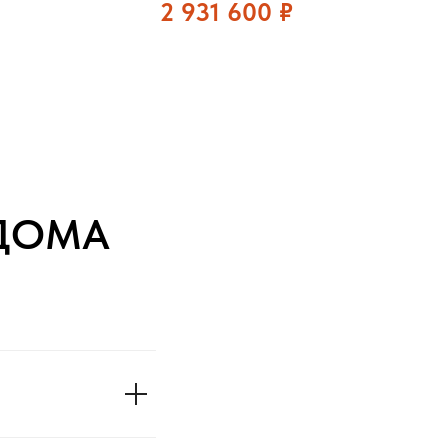
2 931 600
₽
ДОМА