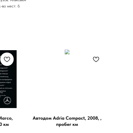
к-во мест: 6
Marco,
Автодом Adria Compact, 2008, ,
0 км
пробег км