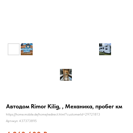
Автодом Rimor Kilig, , Механика, пробег км
https://home.mobile.de/home/redirect.html?customerId=29721813
Артикул:
437373895