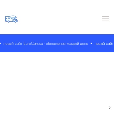
новый сайт EuroCars.su • обновления каждый день
новый сайт E