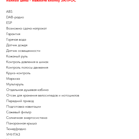
полной цены - нажмите кнопку ЗАПРОС
ABS
DAB-радио
ESP
Возможна сдача напрокат
Гарантия
Горячая вода
Датчик дождя
Датчик освещенности
Кожаный руль
Контроль давления в шинах
Контроль полосы движения
Круиз-контроль
Маркиза
Мультируль
Отдельная душевая кабина
Отсек для хранения велосипедов и мотоциклов
Передний привод
Подготовка навигации
Сажевый фильтр
Солнечная энергосистема
Панорамная крыша
Тюнер/радио
УНИТАЗ