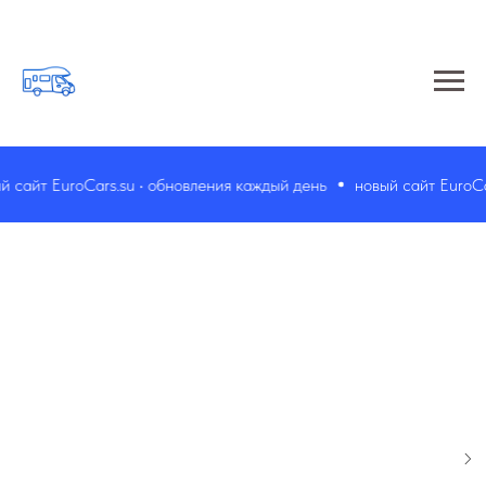
сайт EuroCars.su • обновления каждый день
новый сайт EuroCars