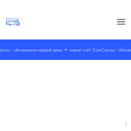
.su • обновления каждый день
новый сайт EuroCars.su • обновле