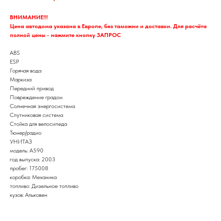
ВНИМАНИЕ!!!
Цена автодома указана в Европе, без таможни и доставки. Для расчёта
полной цены - нажмите кнопку ЗАПРОС
ABS
ESP
Горячая вода
Маркиза
Передний привод
Повреждение градом
Солнечная энергосистема
Спутниковая система
Стойка для велосипеда
Тюнер/радио
УНИТАЗ
модель: A590
год выпуска: 2003
пробег: 175008
коробка: Механика
топливо: Дизельное топливо
кузов: Альковен