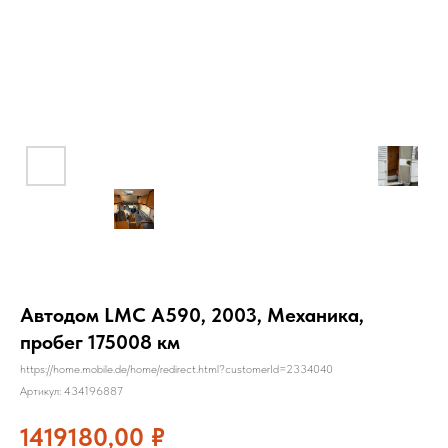
Автодом LMC A590, 2003, Механика,
пробег 175008 км
https://home.mobile.de/home/redirect.html?customerId=2334040
Артикул:
434196887
1419180,00
₽