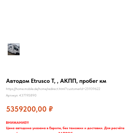
Автодом Etrusco T, , АКПП, пробег км
https://home.mobile.de/home/redirect.html?customerId=25939622
Артикул:
437195890
5359200,00
₽
ВНИМАНИЕ!!!
Цена автодома указана в Европе, без таможни и доставки. Для расчёта