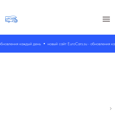
бновления каждый день
новый сайт EuroCars.su • обновления каж