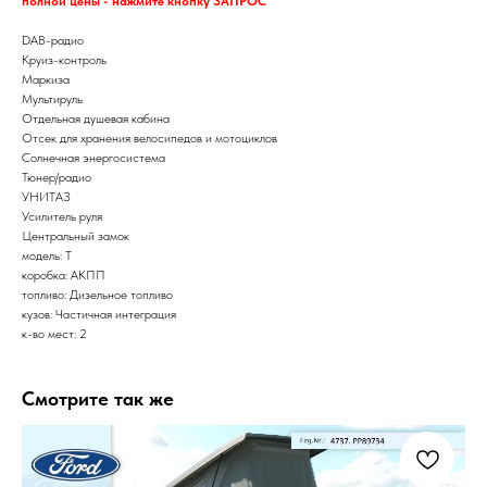
полной цены - нажмите кнопку ЗАПРОС
DAB-радио
Круиз-контроль
Маркиза
Мультируль
Отдельная душевая кабина
Отсек для хранения велосипедов и мотоциклов
Солнечная энергосистема
Тюнер/радио
УНИТАЗ
Усилитель руля
Центральный замок
модель: T
коробка: АКПП
топливо: Дизельное топливо
кузов: Частичная интеграция
к-во мест: 2
Смотрите так же