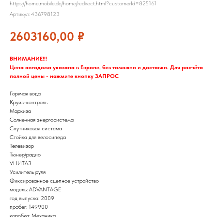
https://home.mobile.de/home/redirect.html?customerId=825161
Артикул:
436798123
2603160,00
₽
ВНИМАНИЕ!!!
Цена автодома указана в Европе, без таможни и доставки. Для расчёта
полной цены - нажмите кнопку ЗАПРОС
Горячая вода
Круиз-контроль
Маркиза
Солнечная энергосистема
Спутниковая система
Стойка для велосипеда
Телевизор
Тюнер/радио
УНИТАЗ
Усилитель руля
Фиксированное сцепное устройство
модель: ADVANTAGE
год выпуска: 2009
пробег: 149900
коробка: Механика