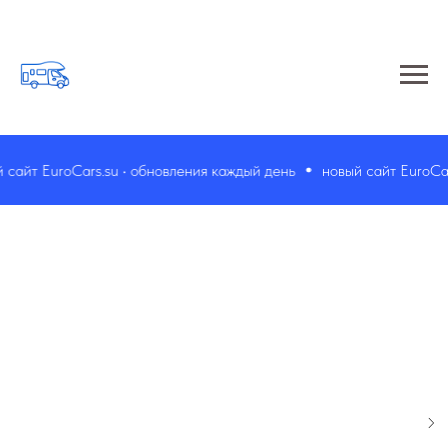
айт EuroCars.su • обновления каждый день
новый сайт EuroCars.