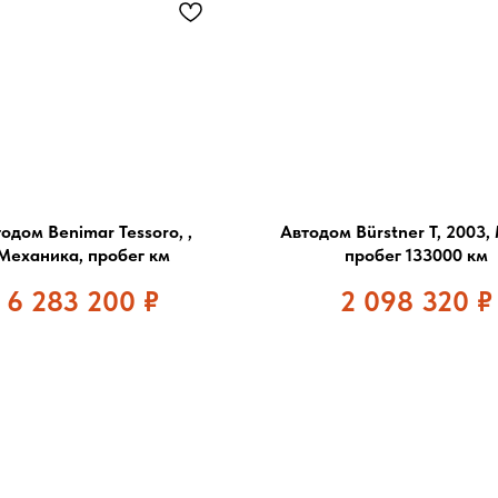
одом Benimar Tessoro, ,
Автодом Bürstner T, 2003
Механика, пробег км
пробег 133000 км
6 283 200
₽
2 098 320
₽