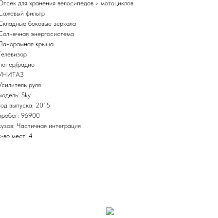
Отсек для хранения велосипедов и мотоциклов
Сажевый фильтр
Складные боковые зеркала
Солнечная энергосистема
Панорамная крыша
Телевизор
Тюнер/радио
УНИТАЗ
Усилитель руля
модель: Sky
год выпуска: 2015
пробег: 96900
кузов: Частичная интеграция
к-во мест: 4