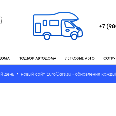

+7 (98
ДОМА
ПОДБОР АВТОДОМА
ЛЕГКОВЫЕ АВТО
СОТРУ
ень
новый сайт EuroCars.su • обновления каждый де