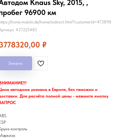
Автодом Knaus Sky, 2015, ,
пробег 96900 км
https://home.mobile.de/home/redirect.html?customerId=473898
Артикул:
437225483
3778320,00
₽
Запрос
ВНИМАНИЕ!!!
Цена автодома указана в Европе, без таможни и
доставки. Для расчёта полной цены - нажмите кнопку
ЗАПРОС
ABS
ESP
Круиз-контроль
Маркиза