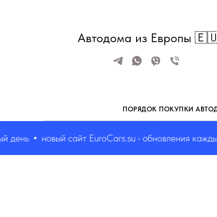
Автодома из Европы 🇪
ПОРЯДОК ПОКУПКИ АВТО
день
новый сайт EuroCars.su • обновления каждый д