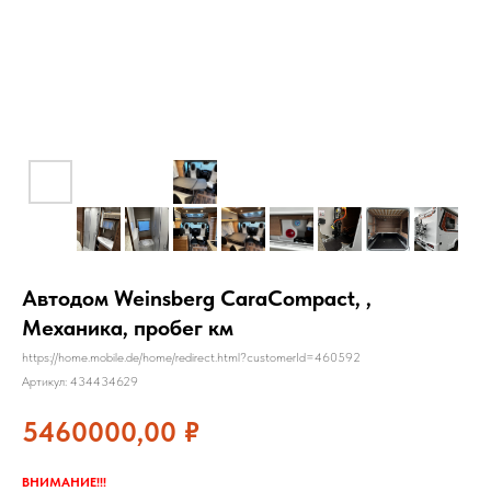
Автодом Weinsberg CaraCompact, ,
Механика, пробег км
https://home.mobile.de/home/redirect.html?customerId=460592
Артикул:
434434629
5460000,00
₽
ВНИМАНИЕ!!!