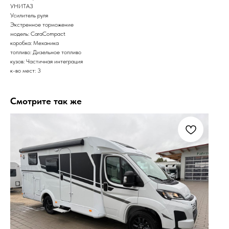
УНИТАЗ
Усилитель руля
Экстренное торможение
модель: CaraCompact
коробка: Механика
топливо: Дизельное топливо
кузов: Частичная интеграция
к-во мест: 3
Смотрите так же