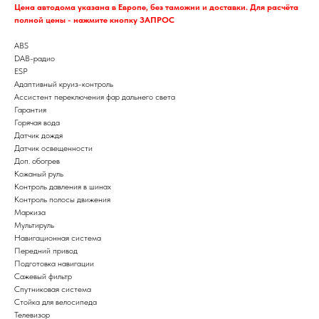
Цена автодома указана в Европе, без таможни и доставки. Для расчёта
полной цены - нажмите кнопку ЗАПРОС
ABS
DAB-радио
ESP
Адаптивный круиз-контроль
Ассистент переключения фар дальнего света
Гарантия
Горячая вода
Датчик дождя
Датчик освещенности
Доп. обогрев
Кожаный руль
Контроль давления в шинах
Контроль полосы движения
Маркиза
Мультируль
Навигационная система
Передний привод
Подготовка навигации
Сажевый фильтр
Спутниковая система
Стойка для велосипеда
Телевизор