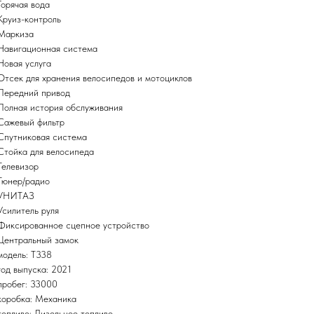
Горячая вода
Круиз-контроль
Маркиза
Навигационная система
Новая услуга
Отсек для хранения велосипедов и мотоциклов
Передний привод
Полная история обслуживания
Сажевый фильтр
Спутниковая система
Стойка для велосипеда
Телевизор
Тюнер/радио
УНИТАЗ
Усилитель руля
Фиксированное сцепное устройство
Центральный замок
модель: T338
год выпуска: 2021
пробег: 33000
коробка: Механика
топливо: Дизельное топливо