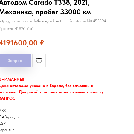
Автодом Carado T338, 2021,
Механика, пробег 33000 км
https://home.mobile.de/home/redirect.html?customerId=455894
Артикул:
418265161
4191600,00
₽
Запрос
ВНИМАНИЕ!!!
Цена автодома указана в Европе, без таможни и
доставки. Для расчёта полной цены - нажмите кнопку
ЗАПРОС
ABS
DAB-радио
ESP
Гарантия