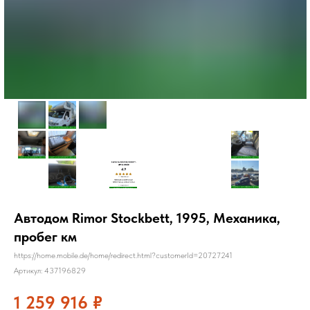
Автодом Rimor Stockbett, 1995, Механика,
пробег км
https://home.mobile.de/home/redirect.html?customerId=20727241
Артикул:
437196829
1 259 916
₽