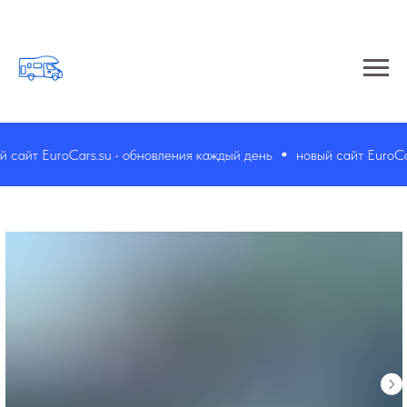
айт EuroCars.su • обновления каждый день
новый сайт EuroCars.